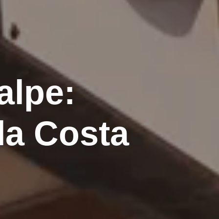
alpe:
la Costa